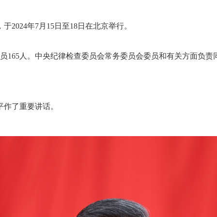
024年7月15日至18日在北京举行。
员165人。中央纪律检查委员会常务委员会委员和有关方面负责
平作了重要讲话。