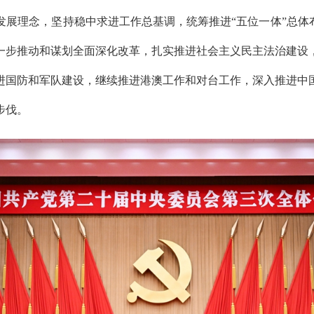
展理念，坚持稳中求进工作总基调，统筹推进“五位一体”总体
一步推动和谋划全面深化改革，扎实推进社会主义民主法治建设
进国防和军队建设，继续推进港澳工作和对台工作，深入推进中
步伐。