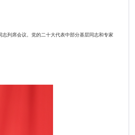
同志列席会议。党的二十大代表中部分基层同志和专家