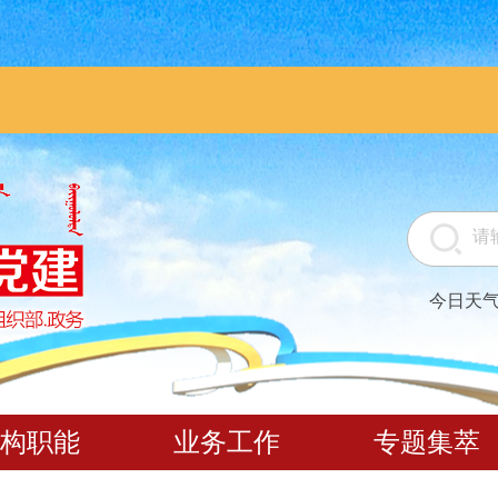
今日天
构职能
业务工作
专题集萃