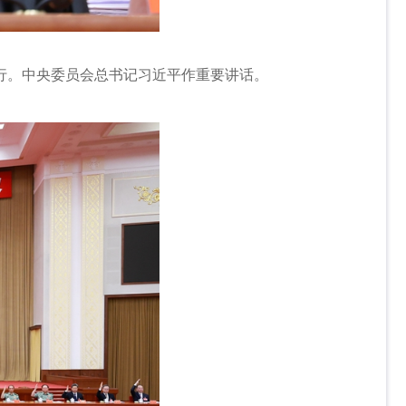
举行。中央委员会总书记习近平作重要讲话。