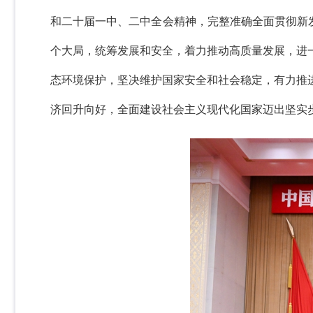
和二十届一中、二中全会精神，完整准确全面贯彻新发
个大局，统筹发展和安全，着力推动高质量发展，进
态环境保护，坚决维护国家安全和社会稳定，有力推
济回升向好，全面建设社会主义现代化国家迈出坚实