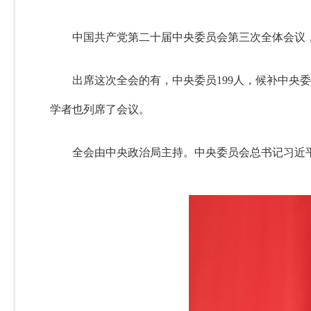
中国共产党第二十届中央委员会第三次全体会议，于2
出席这次全会的有，中央委员199人，候补中央委
学者也列席了会议。
全会由中央政治局主持。中央委员会总书记习近