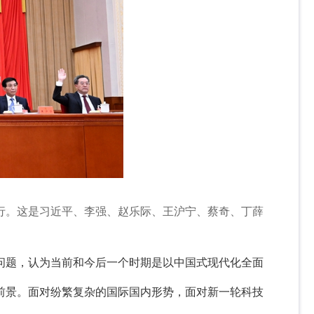
举行。这是习近平、李强、赵乐际、王沪宁、蔡奇、丁薛祥、李希
题，认为当前和今后一个时期是以中国式现代化全面
前景。面对纷繁复杂的国际国内形势，面对新一轮科技