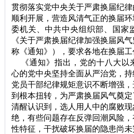
贯彻落实党中央关于严肃换届纪律
顺利开展，营造风清气正的换届环
委机关、中共中央组织部、国家
《关于严肃换届纪律加强换届风气
称《通知》），要求各地在换届工
《通知》指出，党的十八大以
心的党中央坚持全面从严治党，持
党员干部纪律规矩意识不断增强，
到根本扭转，为严肃换届风气奠定
清醒认识到，选人用人中的腐败现
绝，有些问题存在反弹回潮风险，
性特征，干扰破坏换届的隐患尚未