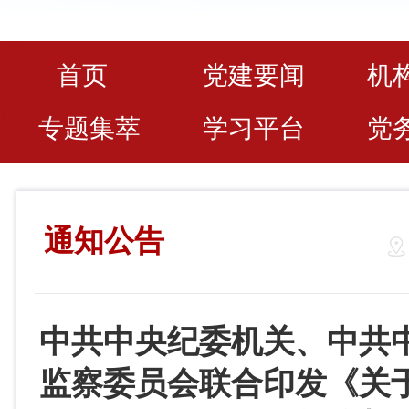
首页
党建要闻
机
专题集萃
学习平台
党
通知公告
中共中央纪委机关、中共
监察委员会联合印发《关