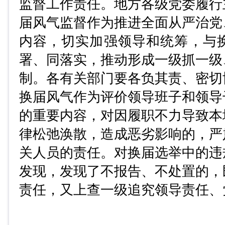
监督工作责任。地方各级党委履行
届风气监督作为推进全面从严治党
内容，切实加强领导和统筹，与
署、同落实，推动形成一级抓一级
制。各有关部门要各负其责、密切
换届风气作为评价领导班子和领导
的重要内容，对因履职不力导致本
律松弛涣散，造成恶劣影响的，严
关人员的责任。对换届选举中的违
发现，发现了不报告、不处置的，
责任，又上查一级追究领导责任、