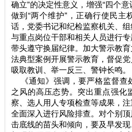
确立”的决定性意义，增强“四个意识
做到“两个维护”，正确行使民主
话，党委书记和纪检监察机关、组
与重点岗位干部和相关人员进行专
带头遵守换届纪律。加大警示教育
法典型案例开展警示教育，督促党
吸取教训、举一反三、警钟长鸣。
《通知》强调，要严格监督查
之风的高压态势。突出重点强化
察、选人用人专项检查等成果，注
全面深入进行风险排查。对个别顶
击底线的苗头和倾向，要及早发现