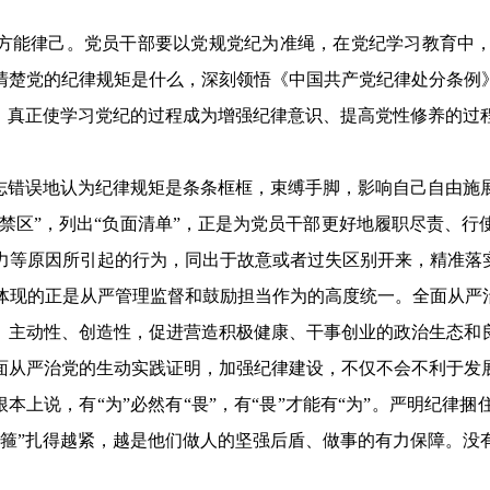
纪方能律己。党员干部要以党规党纪为准绳，在党纪学习教育中
清楚党的纪律规矩是什么，深刻领悟《中国共产党纪律处分条例
动，真正使学习党纪的过程成为增强纪律意识、提高党性修养的过
。
同志错误地认为纪律规矩是条条框框，束缚手脚，影响自己自由施
“禁区”，列出“负面清单”，正是为党员干部更好地履职尽责、
力等原因所引起的行为，同出于故意或者过失区别开来，精准落实
体现的正是从严管理监督和鼓励担当作为的高度统一。全面从严治
、主动性、创造性，促进营造积极健康、干事创业的政治生态和
面从严治党的生动实践证明，加强纪律建设，不仅不会不利于发
根本上说，有“为”必然有“畏”，有“畏”才能有“为”。严明纪
紧箍”扎得越紧，越是他们做人的坚强后盾、做事的有力保障。没