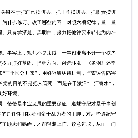
，关键在于把自己摆进去、把工作摆进去、把职责摆进
》为什么修订、改了哪些内容，对照六项纪律，量一量
程。只有学清楚、弄明白，努力把他律要求转化为内在
展。事实上，规范不是束缚，干事创业离不开一个秩序
行使权力打好基础、指明方向、创造环境。《条例》还坚
“三个区分开来”，用好容错纠错机制，严查诬告陷害
党的目的不是把人管死，而是在于激活“一江春水”，
良好环境。
展，恰恰是事业发展的重要保证。遵规守纪才是干事创
律捆住的是任性用权者和蛮干乱为者的手脚，对那些遵纪守
有了顾虑和羁绊，才能轻装上阵、锐意进取，从而一门