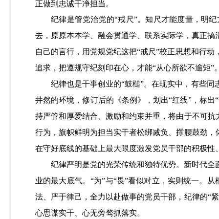
正做到忠诚干净担当。
纪律是管党治党的“戒尺”。知尺才能度量，明
去，原原本本学、融会贯通学、联系实际学，真正搞
自己的言行，用党规党纪这把“戒尺”校正思想和行
追求，把遵规守纪刻印在心，才能“从心所欲不逾矩”
纪律也是干事创业的“鼓槌”。在现实中，有些
井然的环境，修订后的《条例》，划出“红线”，标出
持严管和厚爱结合、激励和约束并重，将由于不可抗
行为，旗帜鲜明为担当实干者松绑减负、撑腰鼓劲，
在守好底线的基础上最大限度激发党员干部的积极性
纪律严明是党的光荣传统和独特优势。新时代全
业的最大底气。“为”与“畏”看似对立，实则统一。从
法、严于律己，全力以赴做事的党员干部，纪律的“
心思谋实干、心无旁骛抓落实。