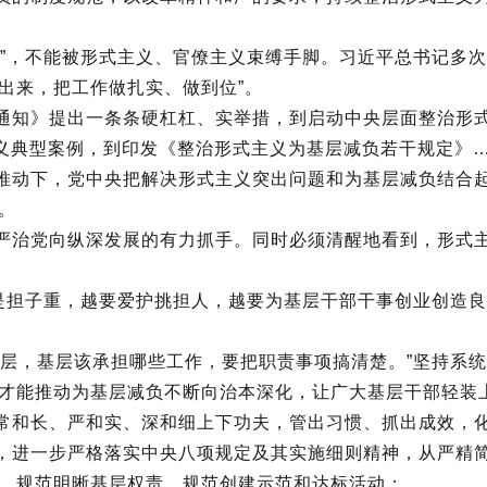
，不能被形式主义、官僚主义束缚手脚。习近平总书记多次要
出来，把工作做扎实、做到位”。
知》提出一条条硬杠杠、实举措，到启动中央层面整治形式
主义典型案例，到印发《整治形式主义为基层减负若干规定》
动下，党中央把解决形式主义突出问题和为基层减负结合起
。
治党向纵深发展的有力抓手。同时必须清醒地看到，形式主
是担子重，越要爱护挑担人，越要为基层干部干事创业创造良
层，基层该承担哪些工作，要把职责事项搞清楚。”坚持系统
才能推动为基层减负不断向治本深化，让广大基层干部轻装
和长、严和实、深和细上下功夫，管出习惯、抓出成效，
进一步严格落实中央八项规定及其实施细则精神，从严精简
，规范明晰基层权责，规范创建示范和达标活动；