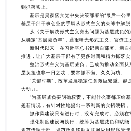
到抓落实上。
基层是贯彻落实党中央决策部署的“最后一公里”
基层干部干事创业的手脚从形式主义的束缚中解脱
从《关于解决形式主义突出问题为基层减负的通
从确定“基层减负年”，通报曝光形式主义、官僚
新时代以来，在习近平总书记亲自部署、亲自推
推进，让广大基层干部有了更多时间和精力抓落实
整治形式主义为基层减负，已成为推动全面从严
层负担也非一日之功，要常抓不懈、久久为功。
“关键时期”，改革发展稳定任务艰巨繁重。越
大动力。
“为基层减负要明确权责，不能什么事都压给基
题新情况，有针对性地提出一系列新的实招硬招，
抓作风建设只有进行时，没有完成时。必须在常
强化制度建设与执行，统筹为基层减负和赋能，
规范借调干部，规范政务移动互联网应用程序管理