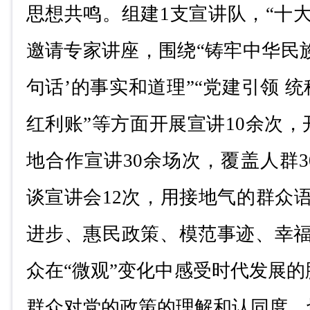
思想共鸣。组建
1
支宣讲队，
“
十
邀请专家讲座，围绕
“
铸牢中华民
句话
’
的事实和道理
”“
党建引领 统
红利账
”
等方面开展宣讲
10
余次，
地合作宣讲
30
余场次，覆盖人群
3
谈宣讲会
12
次，用接地气的群众
进步、惠民政策、模范事迹、幸
众在
“
微观
”
变化中感受时代发展的
群众对党的政策的理解和认同度，