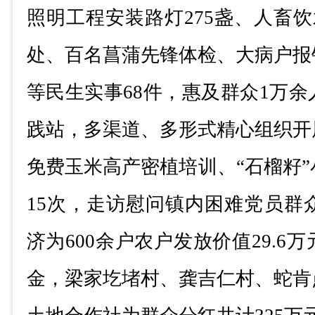
照明工程安装路灯
275
盏、人畜饮
处、百名菖蒲先锋体检、大病户报
等民生实事
68
件，惠及群众
1
万余
践站，多渠道、多形式精心组织开
免费玉米高产密植培训、
“
石榴籽
”
15
次，走访慰问镇内困难党员群
济为
600
余户农户发放价值
29.6
万
金，梁家圪堵村、龚吉仁村、蛇肯