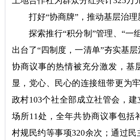
土地合作社为群众分红共计
325
万
打好
“
协商牌
”
，推动基层治理
探索推行
“
积分制
”
管理、
“
一
出台了
“
四制度，一清单
”
夯实基层
协商议事的热情被充分激发，基
显，党心、民心的连接纽带更为
政村
103
个社全部成立社管会，建
场所
11
处，全年共协商议事包括
村规民约等事项
320
余次；通过民