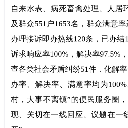
自来水表、病死畜禽处理、人居
及群众
551
户
1653
名，群众满意率
办理接诉即办热线
120
条，已办结
诉求响应率
100%
，解决率
97.5%
查各类社会矛盾纠纷
51
件，化解率
办率、解决率、满意率均为
100%
村，大事不离镇
”
的便民服务圈，
现、关切在一线回应、议题在一