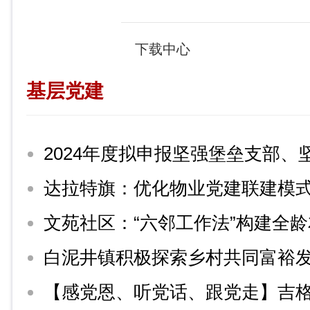
下载中心
基层党建