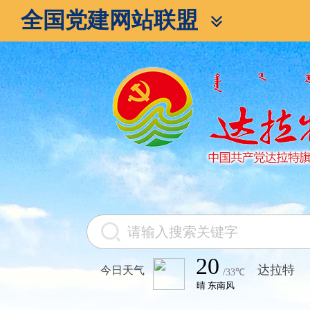
全国党建网站联盟
今日天气