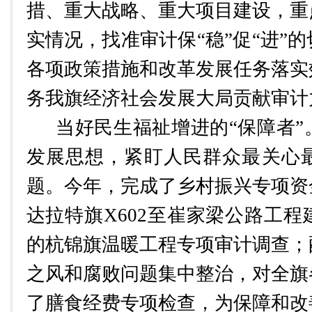
措、重大战略、重大项目建设，重
实情况，找准审计保
“稳”促“进
各项政策措施和改革发展任务落实
务
我旗
经济社会发展大局贡献审计
当好民生福祉增进的
“保障者”
发展思想，紧盯人民群众最关心
题。今年，
完成了
乡村振兴专项资
达拉特旗
X602至崔家梁公路工
的杭锦旗温暖工程专项审计调查；
之风和腐败问题集中整治，
对全旗
了膳食经费专项检查，为保障和改