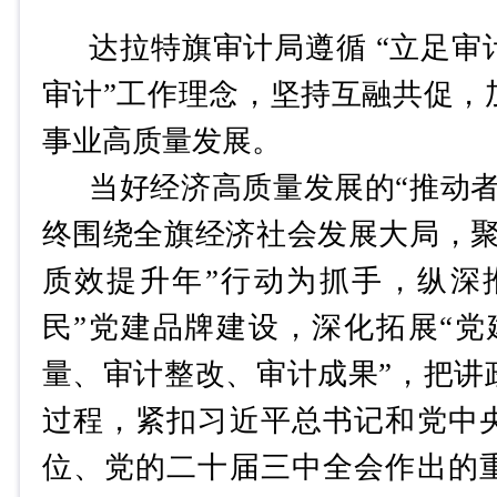
达拉特旗
审计局遵循
“立足审
审计”工作理念
，
坚持互融共促，
事业高质量发展
。
当好经济高质量发展的
“推动者
终围绕全旗经济社会发展大局，
质效提升年”行动为抓手，
纵深
民
”
党建品牌
建设，深化拓展
“党
量、审计整改、审计成果
”，
把讲
过程，紧扣习近平总书记和党中
位、党的二十届三中全会作出的